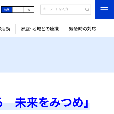
標準
中
大
部活動
家庭・地域との連携
緊急時の対応
る 未来をみつめ」