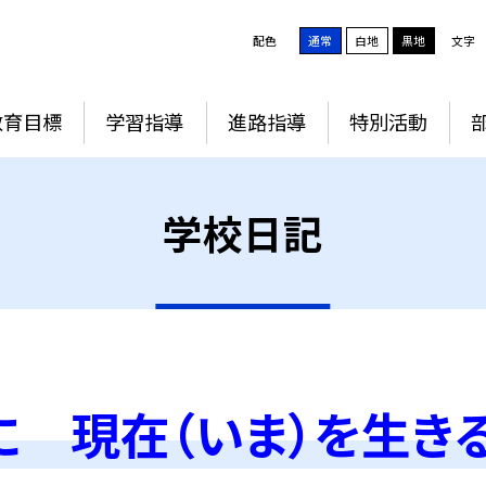
配色
通常
白地
黒地
文字
教育目標
学習指導
進路指導
特別活動
学校日記
に 現在（いま）を生き