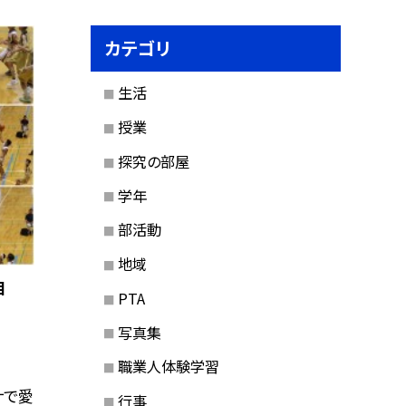
カテゴリ
生活
授業
探究の部屋
学年
部活動
地域
目
PTA
写真集
職業人体験学習
ナで愛
行事