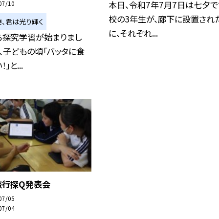
本日、令和7年7月7日は七夕で
07/10
校の3年生が、廊下に設置され
き、君は光り輝く
に、それぞれ...
ら探究学習が始まりまし
、子どもの頃「バッタに食
」と...
旅行探Q発表会
07/05
07/04