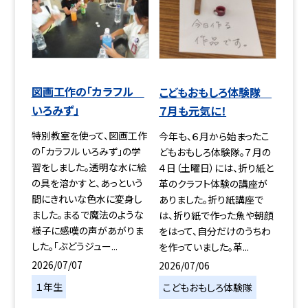
図画工作の「カラフル
こどもおもしろ体験隊
いろみず」
７月も元気に！
特別教室を使って、図画工作
今年も、６月から始まったこ
の「カラフル いろみず」の学
どもおもしろ体験隊。７月の
習をしました。透明な水に絵
４日（土曜日）には、折り紙と
の具を溶かすと、あっという
革のクラフト体験の講座が
間にきれいな色水に変身し
ありました。折り紙講座で
ました。まるで魔法のような
は、折り紙で作った魚や朝顔
様子に感嘆の声があがりま
をはって、自分だけのうちわ
した。「ぶどうジュー...
を作っていました。革...
2026/07/07
2026/07/06
１年生
こどもおもしろ体験隊