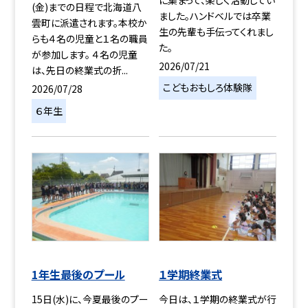
(金)までの日程で北海道八
ました。ハンドベルでは卒業
雲町に派遣されます。本校か
生の先輩も手伝ってくれまし
らも４名の児童と１名の職員
た。
が参加します。 ４名の児童
2026/07/21
は、先日の終業式の折...
こどもおもしろ体験隊
2026/07/28
６年生
1年生最後のプール
１学期終業式
15日(水)に、今夏最後のプー
今日は、１学期の終業式が行