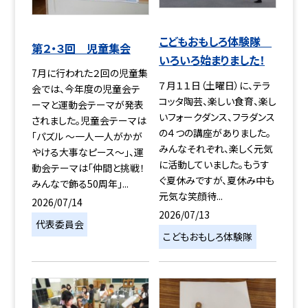
こどもおもしろ体験隊
第２・３回 児童集会
いろいろ始まりました！
7月に行われた２回の児童集
７月１１日（土曜日）に、テラ
会では、今年度の児童会テ
コッタ陶芸、楽しい食育、楽し
ーマと運動会テーマが発表
いフォークダンス、フラダンス
されました。児童会テーマは
の４つの講座がありました。
「パズル ～一人一人がかが
みんなそれぞれ、楽しく元気
やける大事なピース～」、運
に活動していました。もうす
動会テーマは「仲間と挑戦！
ぐ夏休みですが、夏休み中も
みんなで飾る50周年」...
元気な笑顔待...
2026/07/14
2026/07/13
代表委員会
こどもおもしろ体験隊