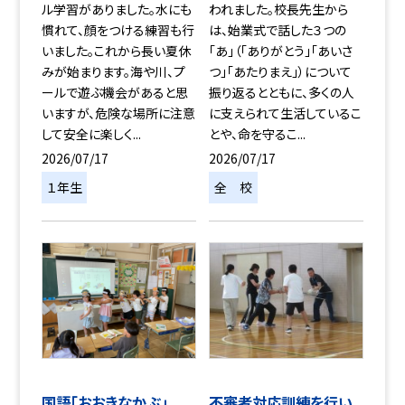
ル学習がありました。水にも
われました。校長先生から
慣れて、顔をつける練習も行
は、始業式で話した３つの
いました。これから長い夏休
「あ」（「ありがとう」「あいさ
みが始まります。海や川、プ
つ」「あたりまえ」）について
ールで遊ぶ機会があると思
振り返るとともに、多くの人
いますが、危険な場所に注意
に支えられて生活しているこ
して安全に楽しく...
とや、命を守るこ...
2026/07/17
2026/07/17
１年生
全 校
国語「おおきなかぶ」
不審者対応訓練を行い