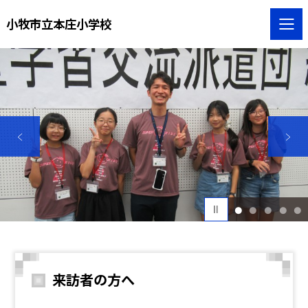
小牧市立本庄小学校
1
2
3
4
5
来訪者の方へ