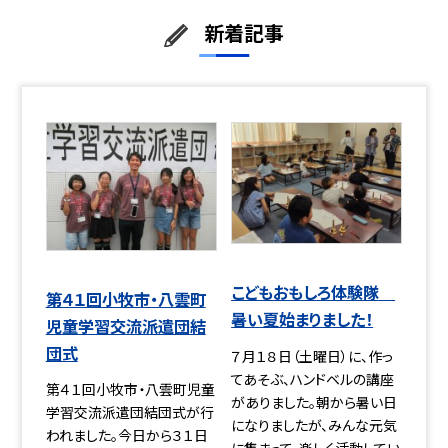
新着記事
こどもおもしろ体験隊
第４１回小牧市・八雲町
暑い夏始まりました！
児童学習交流派遣団結
団式
７月１８日（土曜日）に、作っ
てあそぶ、ハンドベルの講座
第４１回小牧市・八雲町児童
がありました。朝から暑い日
学習交流派遣団結団式が行
になりましたが、みんな元気
われました。今日から３１日
に集まって、楽しく活動してい