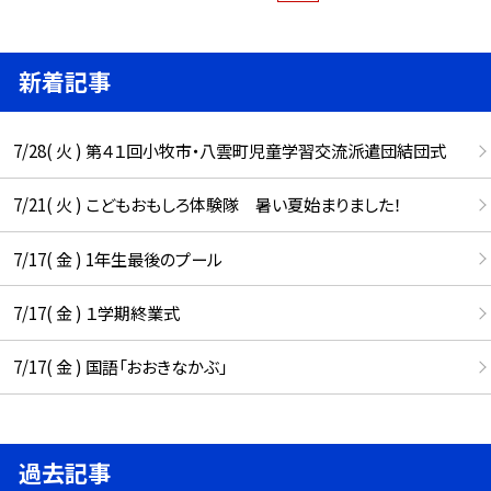
新着記事
7/28( 火 ) 第４１回小牧市・八雲町児童学習交流派遣団結団式
7/21( 火 ) こどもおもしろ体験隊 暑い夏始まりました！
7/17( 金 ) 1年生最後のプール
7/17( 金 ) １学期終業式
7/17( 金 ) 国語「おおきなかぶ」
過去記事