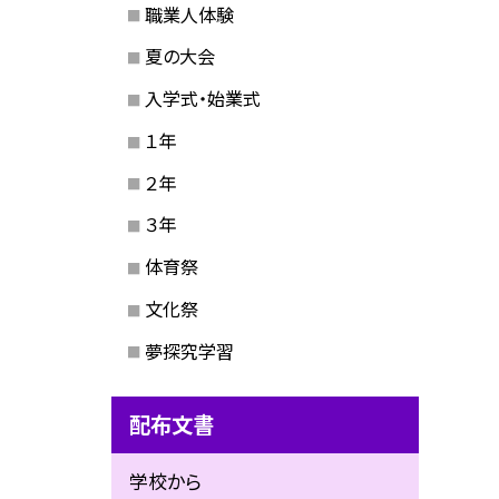
職業人体験
夏の大会
入学式・始業式
１年
２年
３年
体育祭
文化祭
夢探究学習
配布文書
学校から