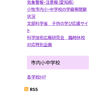
気象警報・注意報（愛知県）
小牧市内小・中学校の学級等閉鎖
状況
文部科学省 子供の学び応援サイ
ト
科学技術広報研究会 臨時休校
対応特別企画
市内小中学校
各学校ＨＰ
RSS