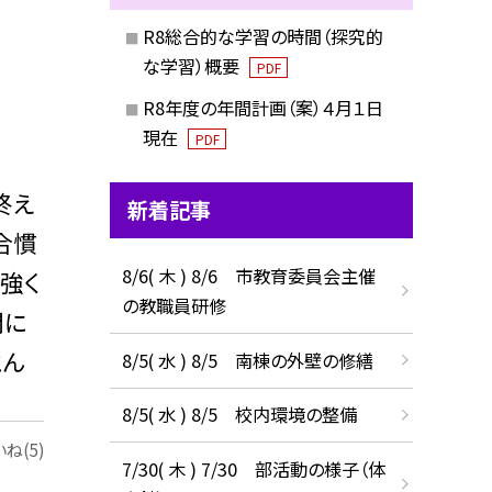
R8総合的な学習の時間（探究的
な学習）概要
PDF
R8年度の年間計画（案）４月１日
現在
PDF
終え
新着記事
合慣
8/6( 木 ) 8/6 市教育委員会主催
強く
の教職員研修
間に
とん
8/5( 水 ) 8/5 南棟の外壁の修繕
8/5( 水 ) 8/5 校内環境の整備
ね(5)
7/30( 木 ) 7/30 部活動の様子（体