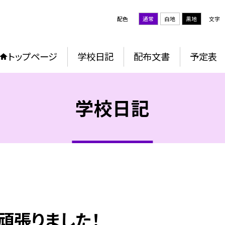
配色
通常
白地
黒地
文字
トップページ
学校日記
配布文書
予定表
学校日記
頑張りました！