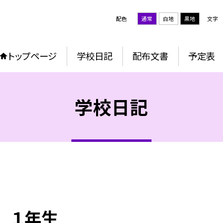
配色
通常
白地
黒地
文字
トップページ
学校日記
配布文書
予定表
学校日記
 １年生