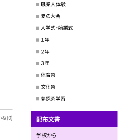
職業人体験
夏の大会
入学式・始業式
１年
２年
３年
体育祭
文化祭
夢探究学習
ね(0)
配布文書
学校から