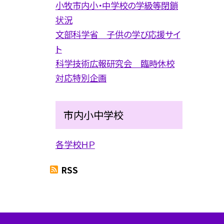
小牧市内小・中学校の学級等閉鎖
状況
文部科学省 子供の学び応援サイ
ト
科学技術広報研究会 臨時休校
対応特別企画
市内小中学校
各学校ＨＰ
RSS