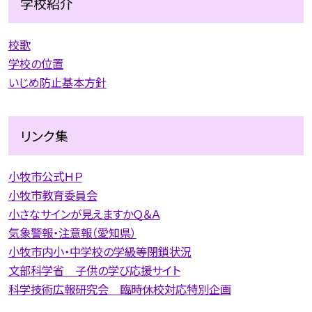
学校紹介
校歌
学校の位置
いじめ防止基本方針
リンク集
小牧市公式ＨＰ
小牧市教育委員会
小さなサインが見えますかＱ＆Ａ
気象警報・注意報（愛知県）
小牧市内小・中学校の学級等閉鎖状況
文部科学省 子供の学び応援サイト
科学技術広報研究会 臨時休校対応特別企画