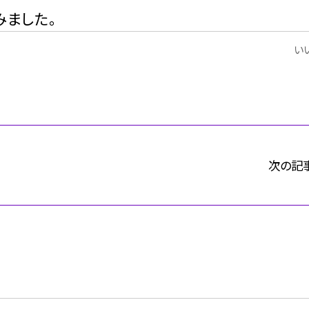
みました。
いい
次の記