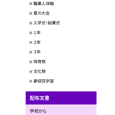
職業人体験
夏の大会
入学式・始業式
１年
２年
３年
体育祭
文化祭
夢探究学習
配布文書
学校から