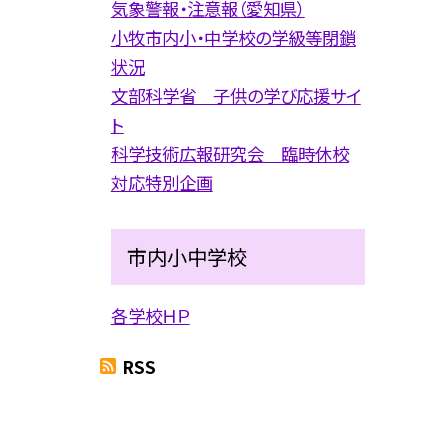
気象警報・注意報（愛知県）
小牧市内小・中学校の学級等閉鎖
状況
文部科学省 子供の学び応援サイ
ト
科学技術広報研究会 臨時休校
対応特別企画
市内小中学校
各学校ＨＰ
RSS