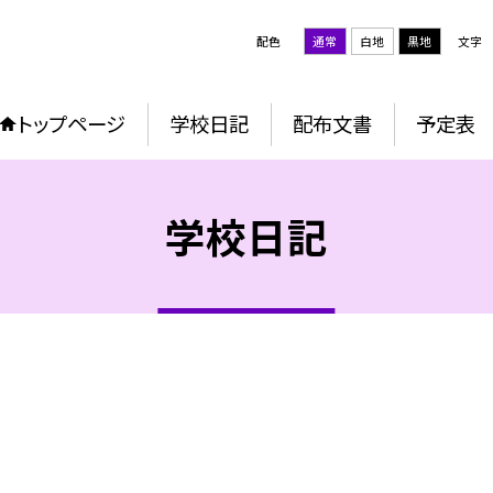
配色
通常
白地
黒地
文字
トップページ
学校日記
配布文書
予定表
学校日記