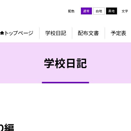
配色
通常
白地
黒地
文字
トップページ
学校日記
配布文書
予定表
学校日記
り編