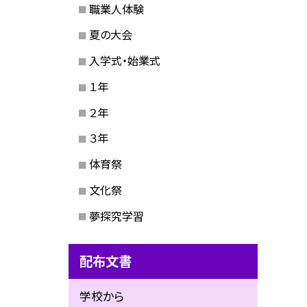
職業人体験
夏の大会
入学式・始業式
１年
２年
３年
体育祭
文化祭
夢探究学習
配布文書
学校から