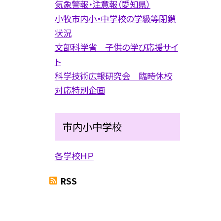
気象警報・注意報（愛知県）
小牧市内小・中学校の学級等閉鎖
状況
文部科学省 子供の学び応援サイ
ト
科学技術広報研究会 臨時休校
対応特別企画
市内小中学校
各学校ＨＰ
RSS