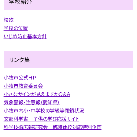
学校紹介
校歌
学校の位置
いじめ防止基本方針
リンク集
小牧市公式ＨＰ
小牧市教育委員会
小さなサインが見えますかＱ＆Ａ
気象警報・注意報（愛知県）
小牧市内小・中学校の学級等閉鎖状況
文部科学省 子供の学び応援サイト
科学技術広報研究会 臨時休校対応特別企画