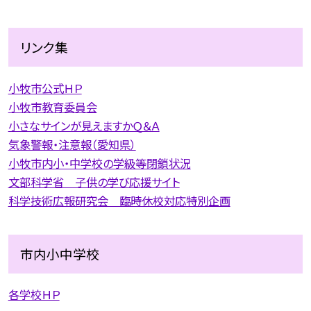
リンク集
小牧市公式ＨＰ
小牧市教育委員会
小さなサインが見えますかＱ＆Ａ
気象警報・注意報（愛知県）
小牧市内小・中学校の学級等閉鎖状況
文部科学省 子供の学び応援サイト
科学技術広報研究会 臨時休校対応特別企画
市内小中学校
各学校ＨＰ