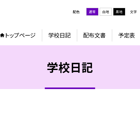
配色
通常
白地
黒地
文字
トップページ
学校日記
配布文書
予定表
学校日記