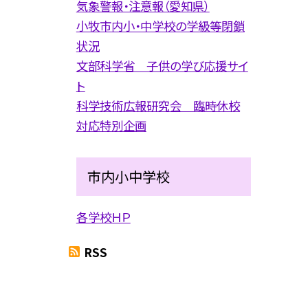
気象警報・注意報（愛知県）
小牧市内小・中学校の学級等閉鎖
状況
文部科学省 子供の学び応援サイ
ト
科学技術広報研究会 臨時休校
対応特別企画
市内小中学校
各学校ＨＰ
RSS