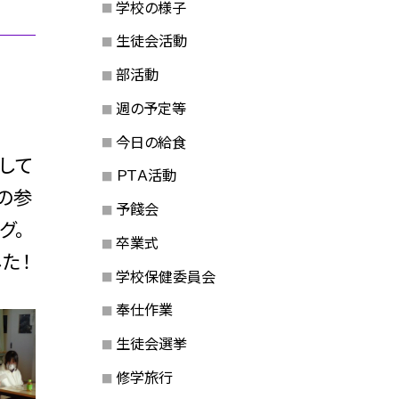
学校の様子
生徒会活動
部活動
週の予定等
今日の給食
して
ＰＴＡ活動
の参
予餞会
グ。
卒業式
た！
学校保健委員会
奉仕作業
生徒会選挙
修学旅行