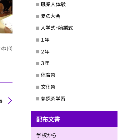
職業人体験
夏の大会
入学式・始業式
１年
ね(0)
２年
３年
体育祭
文化祭
夢探究学習
事
配布文書
学校から