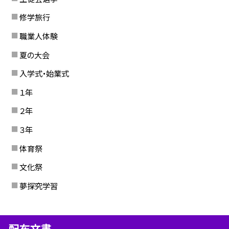
修学旅行
職業人体験
夏の大会
入学式・始業式
１年
２年
３年
体育祭
文化祭
夢探究学習
配布文書