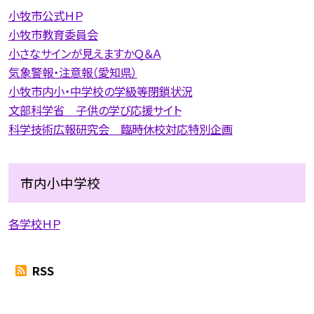
小牧市公式ＨＰ
小牧市教育委員会
小さなサインが見えますかＱ＆Ａ
気象警報・注意報（愛知県）
小牧市内小・中学校の学級等閉鎖状況
文部科学省 子供の学び応援サイト
科学技術広報研究会 臨時休校対応特別企画
市内小中学校
各学校ＨＰ
RSS