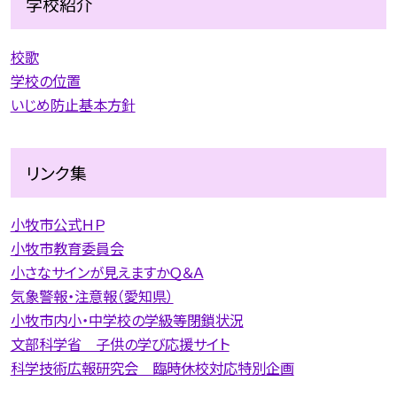
学校紹介
校歌
学校の位置
いじめ防止基本方針
リンク集
小牧市公式ＨＰ
小牧市教育委員会
小さなサインが見えますかＱ＆Ａ
気象警報・注意報（愛知県）
小牧市内小・中学校の学級等閉鎖状況
文部科学省 子供の学び応援サイト
科学技術広報研究会 臨時休校対応特別企画