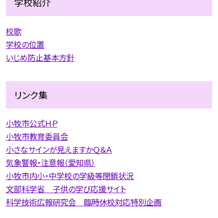
学校紹介
校歌
学校の位置
いじめ防止基本方針
リンク集
小牧市公式ＨＰ
小牧市教育委員会
小さなサインが見えますかＱ＆Ａ
気象警報・注意報（愛知県）
小牧市内小・中学校の学級等閉鎖状況
文部科学省 子供の学び応援サイト
科学技術広報研究会 臨時休校対応特別企画