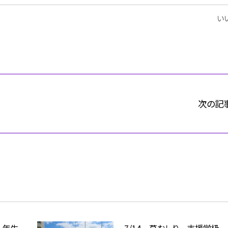
いい
次の記
１年生
7/14 草むしり 支援学級