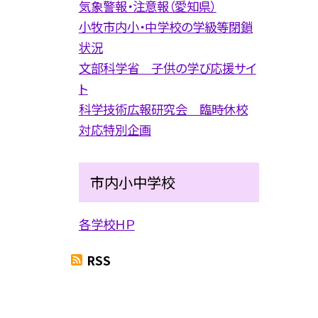
気象警報・注意報（愛知県）
小牧市内小・中学校の学級等閉鎖
状況
文部科学省 子供の学び応援サイ
ト
科学技術広報研究会 臨時休校
対応特別企画
市内小中学校
各学校ＨＰ
RSS