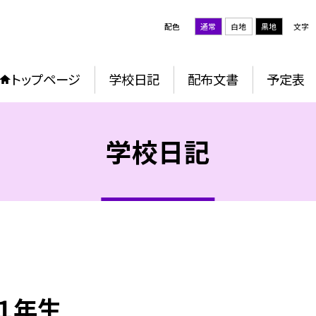
配色
通常
白地
黒地
文字
トップページ
学校日記
配布文書
予定表
学校日記
 １年生