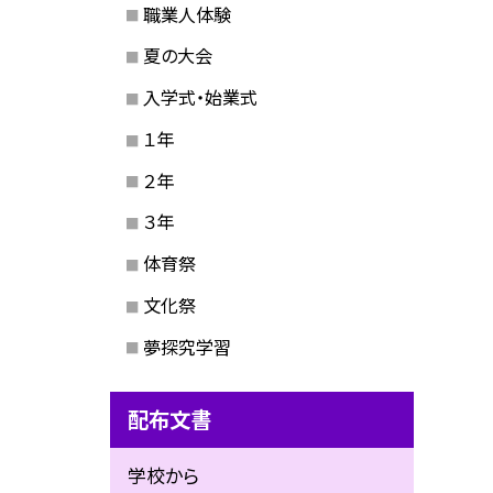
職業人体験
夏の大会
入学式・始業式
１年
２年
３年
体育祭
文化祭
夢探究学習
配布文書
学校から