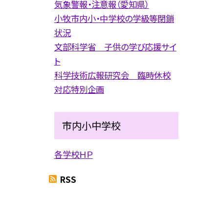
気象警報・注意報（愛知県）
小牧市内小・中学校の学級等閉鎖
状況
文部科学省 子供の学び応援サイ
ト
科学技術広報研究会 臨時休校
対応特別企画
市内小中学校
各学校ＨＰ
RSS