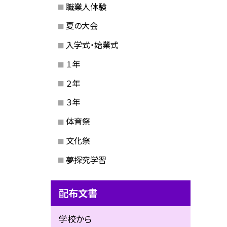
職業人体験
夏の大会
入学式・始業式
１年
２年
３年
体育祭
文化祭
夢探究学習
配布文書
学校から