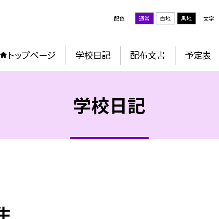
配色
通常
白地
黒地
文字
トップページ
学校日記
配布文書
予定表
学校日記
生