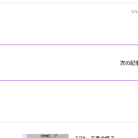
いい
次の記
7/30 工事の様子