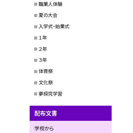
職業人体験
夏の大会
入学式・始業式
１年
２年
３年
体育祭
文化祭
夢探究学習
配布文書
学校から