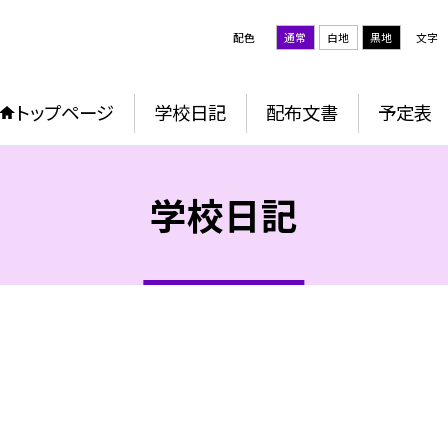
配色
通常
白地
黒地
文字
トップページ
学校日記
配布文書
予定表
学校日記