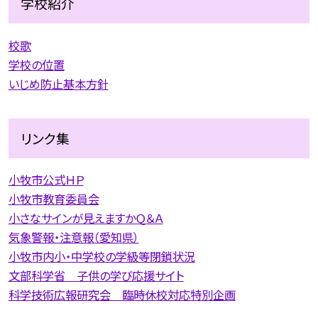
学校紹介
校歌
学校の位置
いじめ防止基本方針
リンク集
小牧市公式ＨＰ
小牧市教育委員会
小さなサインが見えますかＱ＆Ａ
気象警報・注意報（愛知県）
小牧市内小・中学校の学級等閉鎖状況
文部科学省 子供の学び応援サイト
科学技術広報研究会 臨時休校対応特別企画