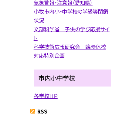
気象警報・注意報（愛知県）
小牧市内小・中学校の学級等閉鎖
状況
文部科学省 子供の学び応援サイ
ト
科学技術広報研究会 臨時休校
対応特別企画
市内小中学校
各学校ＨＰ
RSS