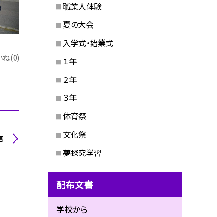
職業人体験
夏の大会
入学式・始業式
ね(0)
１年
２年
３年
体育祭
文化祭
事
夢探究学習
配布文書
学校から