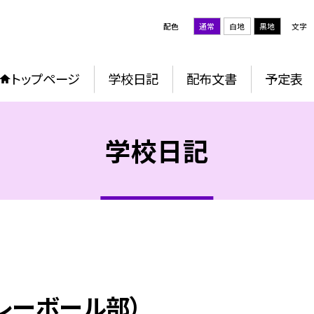
配色
通常
白地
黒地
文字
トップページ
学校日記
配布文書
予定表
学校日記
レーボール部）