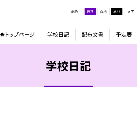
配色
通常
白地
黒地
文字
トップページ
学校日記
配布文書
予定表
学校日記