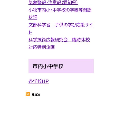
気象警報・注意報（愛知県）
小牧市内小・中学校の学級等閉鎖
状況
文部科学省 子供の学び応援サイ
ト
科学技術広報研究会 臨時休校
対応特別企画
市内小中学校
各学校ＨＰ
RSS