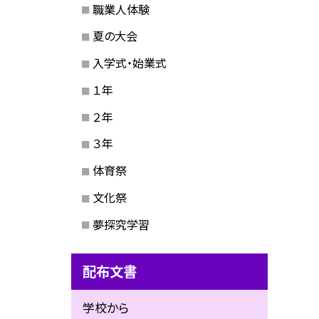
職業人体験
夏の大会
入学式・始業式
１年
２年
３年
体育祭
文化祭
夢探究学習
配布文書
学校から