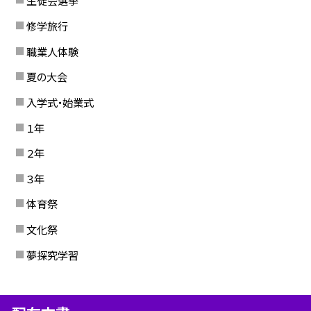
生徒会選挙
修学旅行
職業人体験
夏の大会
入学式・始業式
１年
２年
３年
体育祭
文化祭
夢探究学習