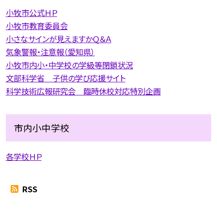
小牧市公式ＨＰ
小牧市教育委員会
小さなサインが見えますかＱ＆Ａ
気象警報・注意報（愛知県）
小牧市内小・中学校の学級等閉鎖状況
文部科学省 子供の学び応援サイト
科学技術広報研究会 臨時休校対応特別企画
市内小中学校
各学校ＨＰ
RSS