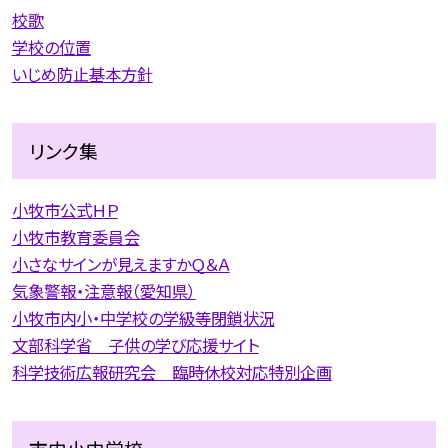
校歌
学校の位置
いじめ防止基本方針
リンク集
小牧市公式ＨＰ
小牧市教育委員会
小さなサインが見えますかＱ＆Ａ
気象警報・注意報（愛知県）
小牧市内小・中学校の学級等閉鎖状況
文部科学省 子供の学び応援サイト
科学技術広報研究会 臨時休校対応特別企画