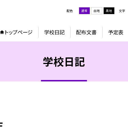
配色
通常
白地
黒地
文字
トップページ
学校日記
配布文書
予定表
学校日記
生