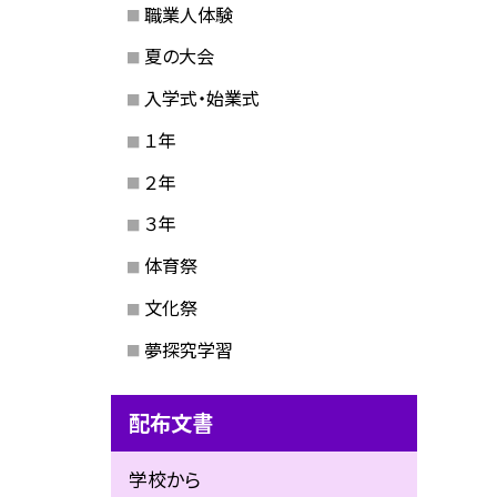
職業人体験
夏の大会
入学式・始業式
１年
２年
３年
体育祭
文化祭
夢探究学習
配布文書
学校から