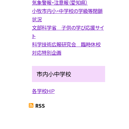
気象警報・注意報（愛知県）
小牧市内小・中学校の学級等閉鎖
状況
文部科学省 子供の学び応援サイ
ト
科学技術広報研究会 臨時休校
対応特別企画
市内小中学校
各学校ＨＰ
RSS