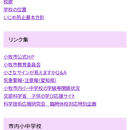
校歌
学校の位置
いじめ防止基本方針
リンク集
小牧市公式ＨＰ
小牧市教育委員会
小さなサインが見えますかＱ＆Ａ
気象警報・注意報（愛知県）
小牧市内小・中学校の学級等閉鎖状況
文部科学省 子供の学び応援サイト
科学技術広報研究会 臨時休校対応特別企画
市内小中学校