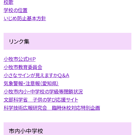
校歌
学校の位置
いじめ防止基本方針
リンク集
小牧市公式ＨＰ
小牧市教育委員会
小さなサインが見えますかＱ＆Ａ
気象警報・注意報（愛知県）
小牧市内小・中学校の学級等閉鎖状況
文部科学省 子供の学び応援サイト
科学技術広報研究会 臨時休校対応特別企画
市内小中学校