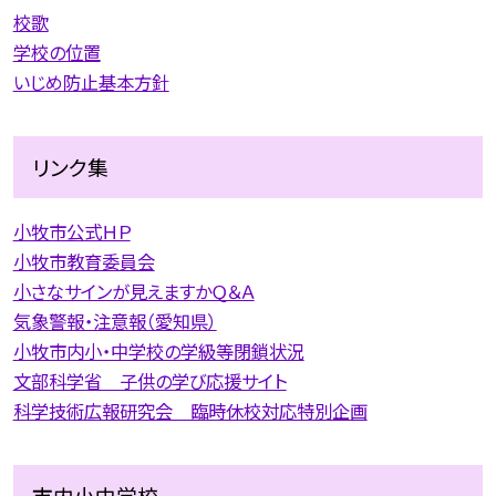
校歌
学校の位置
いじめ防止基本方針
リンク集
小牧市公式ＨＰ
小牧市教育委員会
小さなサインが見えますかＱ＆Ａ
気象警報・注意報（愛知県）
小牧市内小・中学校の学級等閉鎖状況
文部科学省 子供の学び応援サイト
科学技術広報研究会 臨時休校対応特別企画
市内小中学校