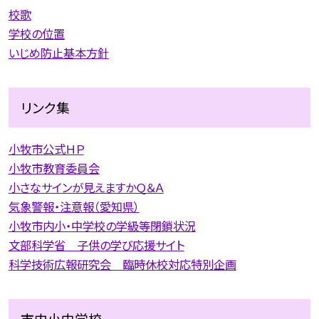
校歌
学校の位置
いじめ防止基本方針
リンク集
小牧市公式ＨＰ
小牧市教育委員会
小さなサインが見えますかＱ＆Ａ
気象警報・注意報（愛知県）
小牧市内小・中学校の学級等閉鎖状況
文部科学省 子供の学び応援サイト
科学技術広報研究会 臨時休校対応特別企画
市内小中学校