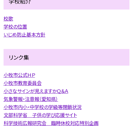
学校紹介
校歌
学校の位置
いじめ防止基本方針
リンク集
小牧市公式ＨＰ
小牧市教育委員会
小さなサインが見えますかＱ＆Ａ
気象警報・注意報（愛知県）
小牧市内小・中学校の学級等閉鎖状況
文部科学省 子供の学び応援サイト
科学技術広報研究会 臨時休校対応特別企画