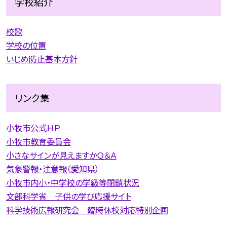
学校紹介
校歌
学校の位置
いじめ防止基本方針
リンク集
小牧市公式ＨＰ
小牧市教育委員会
小さなサインが見えますかＱ＆Ａ
気象警報・注意報（愛知県）
小牧市内小・中学校の学級等閉鎖状況
文部科学省 子供の学び応援サイト
科学技術広報研究会 臨時休校対応特別企画