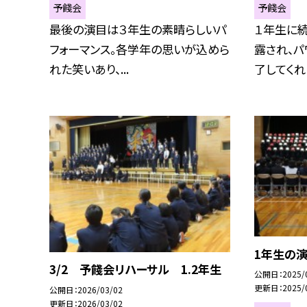
予餞会
予餞会
最後の演目は３年生の素晴らしいパ
１年生に
フォーマンス。各学年の思いが込めら
露され、
れた笑いあり、...
了してくれま
1年生の
3/2 予餞会リハーサル 1.2年生
公開日
2025/
更新日
2025/
公開日
2026/03/02
更新日
2026/03/02