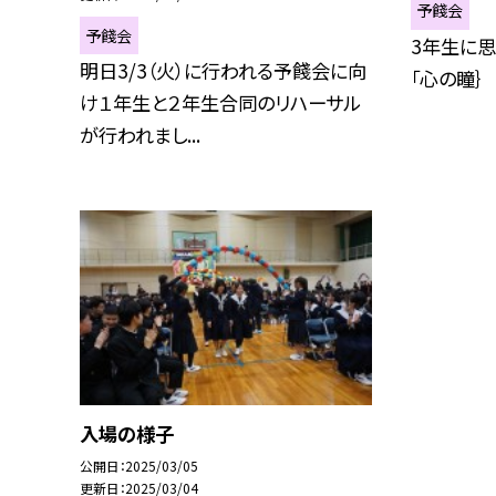
予餞会
予餞会
3年生に思
明日3/3（火）に行われる予餞会に向
「心の瞳｝
け１年生と２年生合同のリハーサル
が行われまし...
入場の様子
公開日
2025/03/05
更新日
2025/03/04