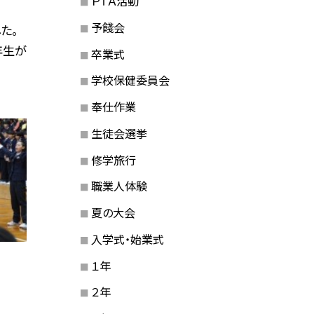
ＰＴＡ活動
予餞会
た。
年生が
卒業式
学校保健委員会
奉仕作業
生徒会選挙
修学旅行
職業人体験
夏の大会
入学式・始業式
１年
２年