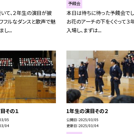
予餞会
続いて、２年生の演目が披
本日は待ちに待った予餞会でし
パワフルなダンスと歌声で魅
お花のアーチの下をくぐって３
し...
入場し、まずは...
演目その１
1年生の演目その２
03/05
公開日
2025/03/05
03/04
更新日
2025/03/04