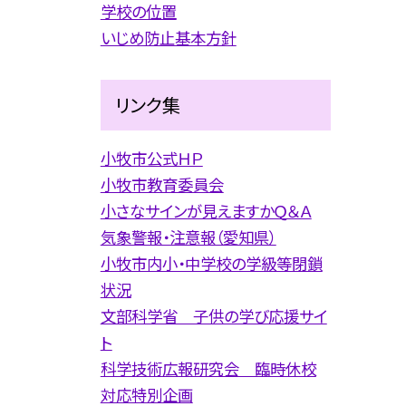
学校の位置
いじめ防止基本方針
リンク集
小牧市公式ＨＰ
小牧市教育委員会
小さなサインが見えますかＱ＆Ａ
気象警報・注意報（愛知県）
小牧市内小・中学校の学級等閉鎖
状況
文部科学省 子供の学び応援サイ
ト
科学技術広報研究会 臨時休校
対応特別企画