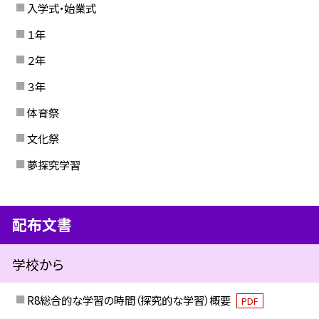
入学式・始業式
１年
２年
３年
体育祭
文化祭
夢探究学習
配布文書
学校から
R8総合的な学習の時間（探究的な学習）概要
PDF