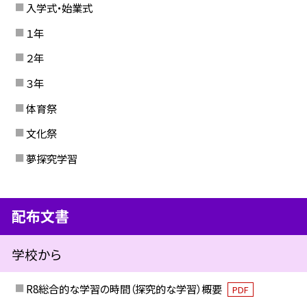
入学式・始業式
１年
２年
３年
体育祭
文化祭
夢探究学習
配布文書
学校から
R8総合的な学習の時間（探究的な学習）概要
PDF