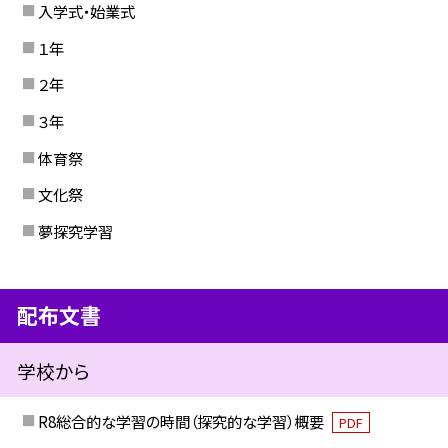
入学式・始業式
１年
２年
３年
体育祭
文化祭
夢探究学習
配布文書
学校から
R8総合的な学習の時間（探究的な学習）概要
PDF