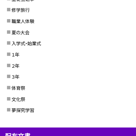
修学旅行
職業人体験
夏の大会
入学式・始業式
１年
２年
３年
体育祭
文化祭
夢探究学習
配布文書