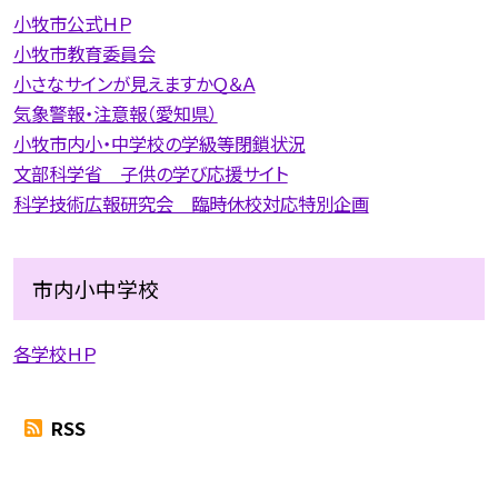
小牧市公式ＨＰ
小牧市教育委員会
小さなサインが見えますかＱ＆Ａ
気象警報・注意報（愛知県）
小牧市内小・中学校の学級等閉鎖状況
文部科学省 子供の学び応援サイト
科学技術広報研究会 臨時休校対応特別企画
市内小中学校
各学校ＨＰ
RSS