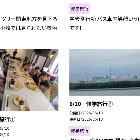
修学旅行
イツリー関東地方を見下ろ
学級別行動 バス車内笑顔いっ
す小牧では見られない景色
です！
6/10 修学旅行②
公開日
2026/06/10
学旅行①
更新日
2026/06/10
06/10
修学旅行
06/10