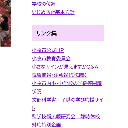
学校の位置
いじめ防止基本方針
リンク集
小牧市公式ＨＰ
小牧市教育委員会
小さなサインが見えますかＱ＆Ａ
気象警報・注意報（愛知県）
小牧市内小・中学校の学級等閉鎖
状況
文部科学省 子供の学び応援サイ
ト
科学技術広報研究会 臨時休校
対応特別企画