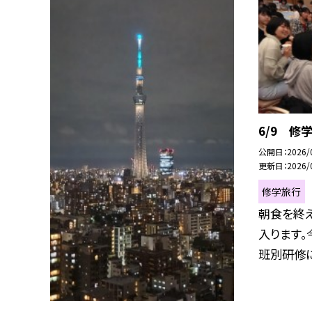
6/9 修
公開日
2026/
更新日
2026/
修学旅行
朝食を終
入ります。
班別研修に