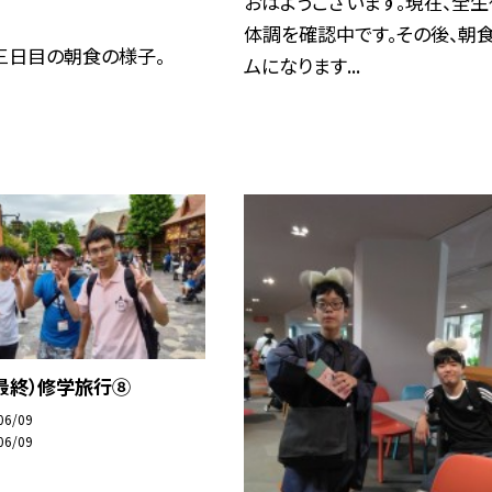
おはようございます。現在、全生
体調を確認中です。その後、朝
三日目の朝食の様子。
ムになります...
日最終）修学旅行⑧
06/09
06/09