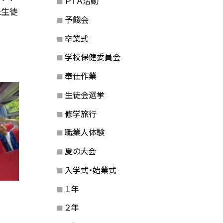
ＰＴＡ活動
た生徒
予餞会
卒業式
学校保健委員会
奉仕作業
生徒会選挙
修学旅行
職業人体験
夏の大会
入学式・始業式
１年
２年