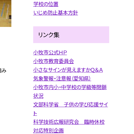
学校の位置
いじめ防止基本方針
リンク集
小牧市公式ＨＰ
小牧市教育委員会
小さなサインが見えますかＱ＆Ａ
組み
気象警報・注意報（愛知県）
小牧市内小・中学校の学級等閉鎖
状況
文部科学省 子供の学び応援サイ
ト
科学技術広報研究会 臨時休校
対応特別企画