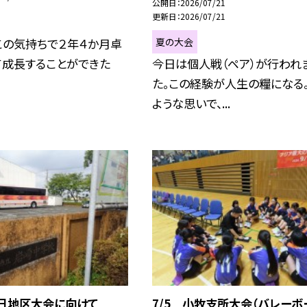
公開日
2026/07/21
更新日
2026/07/21
夏の大会
この気持ちで２年４か月卓
て成長することができた
今日は個人戦（ペア）が行われ
た。この経験が人生の糧になる
ような思いで、...
愛日地区大会に向けて
7/5 小牧支所大会（バレーボ