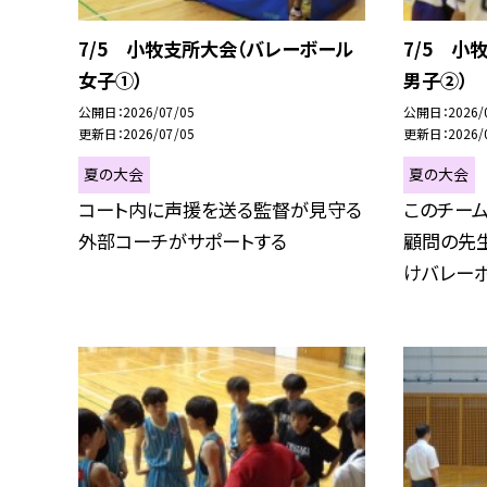
7/5 小牧支所大会（バレーボール
7/5 小
女子①）
男子②）
公開日
2026/07/05
公開日
2026/
更新日
2026/07/05
更新日
2026/
夏の大会
夏の大会
コート内に声援を送る監督が見守る
このチー
外部コーチがサポートする
顧問の先
けバレーボー