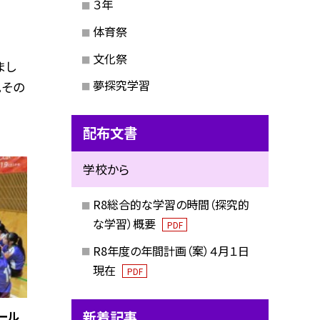
３年
体育祭
文化祭
まし
夢探究学習
。その
配布文書
学校から
R8総合的な学習の時間（探究的
な学習）概要
PDF
R8年度の年間計画（案）４月１日
現在
PDF
新着記事
ール