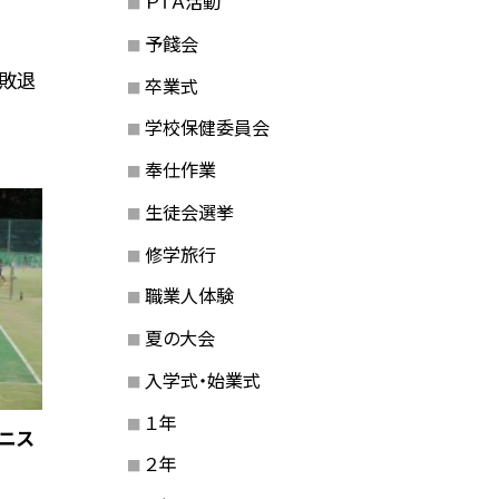
ＰＴＡ活動
予餞会
敗退
卒業式
学校保健委員会
奉仕作業
生徒会選挙
修学旅行
職業人体験
夏の大会
入学式・始業式
１年
テニス
２年