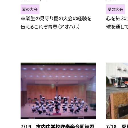
夏の大会
夏の大会
卒業生の見守り夏の大会の経験を
心を結ぶ
伝えるこれぞ青春（アオハル）
球を通し
7/19 市内中学校吹奏楽合同練習
7/18 