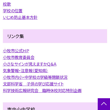
校歌
学校の位置
いじめ防止基本方針
リンク集
小牧市公式ＨＰ
小牧市教育委員会
小さなサインが見えますかＱ＆Ａ
気象警報・注意報（愛知県）
小牧市内小・中学校の学級等閉鎖状況
文部科学省 子供の学び応援サイト
科学技術広報研究会 臨時休校対応特別企画
市内小中学校