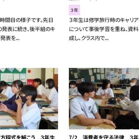
３年
６時間目の様子です。先日
３年生は修学旅行時のキャリ
の発表に続き、後半組のキ
について事後学習を重ね、資料
表を...
成し、クラス内で...
次方程式を解こう ３年生
7/2 消費者を守る法律 ３