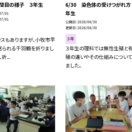
時間目の様子 ３年生
6/30 染色体の受けつがれ方
年生
07/01
07/01
公開日
2026/06/30
更新日
2026/06/30
３年
ラスもありますが、小牧市平
送られる千羽鶴を折りまし
３年生の理科では無性生殖と
折...
殖の違いやその仕組みについ
ました。