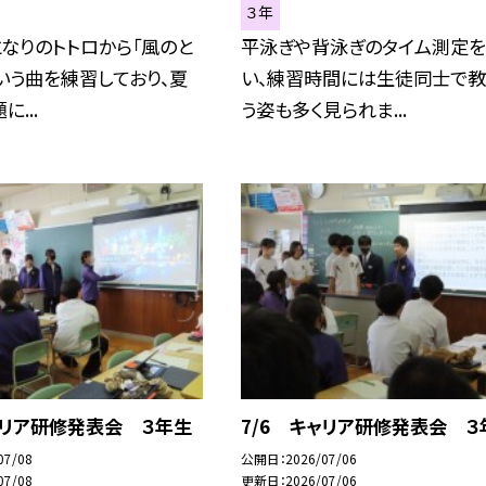
３年
なりのトトロから「風のと
平泳ぎや背泳ぎのタイム測定
いう曲を練習しており、夏
い、練習時間には生徒同士で教
...
う姿も多く見られま...
ャリア研修発表会 ３年生
7/6 キャリア研修発表会 ３
07/08
公開日
2026/07/06
07/08
更新日
2026/07/06