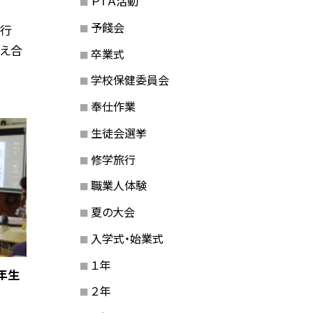
ＰＴＡ活動
予餞会
を行
え合
卒業式
学校保健委員会
奉仕作業
生徒会選挙
修学旅行
職業人体験
夏の大会
入学式・始業式
１年
年生
２年