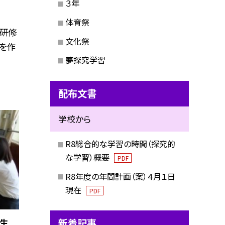
３年
体育祭
ア研修
文化祭
を作
夢探究学習
配布文書
学校から
R8総合的な学習の時間（探究的
な学習）概要
PDF
R8年度の年間計画（案）４月１日
現在
PDF
新着記事
年生