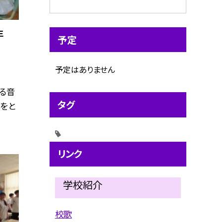
生
予定
予定はありません
る音
タグ
をと
リンク
学校紹介
校歌