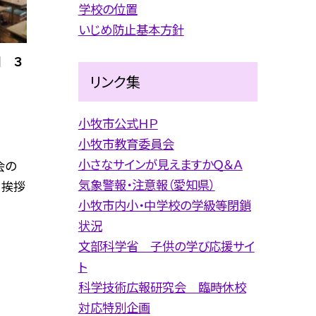
学校の位置
いじめ防止基本方針
目 ３
リンク集
小牧市公式ＨＰ
小牧市教育委員会
小さなサインが見えますかＱ＆Ａ
会の
気象警報・注意報（愛知県）
。挨拶
小牧市内小・中学校の学級等閉鎖
状況
文部科学省 子供の学び応援サイ
ト
科学技術広報研究会 臨時休校
対応特別企画