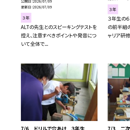
公開日
2026/07/09
更新日
2026/07/09
３年
３年
３年生の
ALTの先生とのスピーキングテストを
の前半組
控え、注意すべきポイントや発音につ
ャリア研修発
いて全体で...
7/6 ドリルで穴あけ ３年生
7/3 二