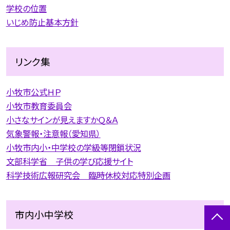
学校の位置
いじめ防止基本方針
リンク集
小牧市公式ＨＰ
小牧市教育委員会
小さなサインが見えますかＱ＆Ａ
気象警報・注意報（愛知県）
小牧市内小・中学校の学級等閉鎖状況
文部科学省 子供の学び応援サイト
科学技術広報研究会 臨時休校対応特別企画
市内小中学校