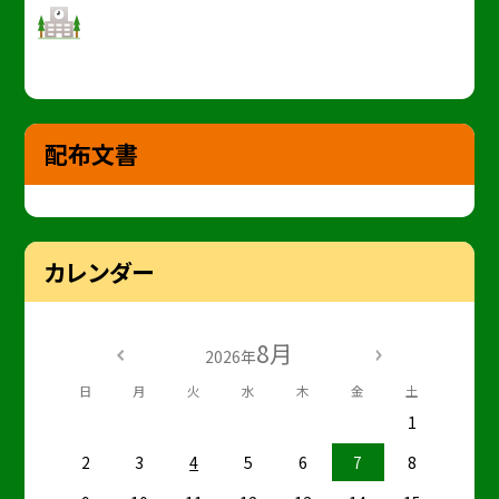
配布文書
カレンダー
8月
2026年
日
月
火
水
木
金
土
1
2
3
4
5
6
7
8