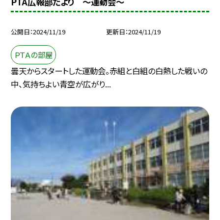
PTA広報部だより 〜運動会〜
公開日
2024/11/19
更新日
2024/11/19
ＰＴＡの部屋
曇天からスタートした運動会。赤組と白組の白熱した戦いの
中、気持ちよい青空が広がり...