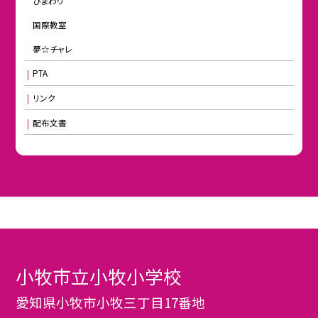
ひまわり
国際教室
夢☆チャレ
PTA
リンク
配布文書
小牧市立小牧小学校
愛知県小牧市小牧三丁目17番地