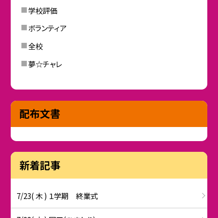
学校評価
ボランティア
全校
夢☆チャレ
配布文書
新着記事
7/23( 木 ) １学期 終業式