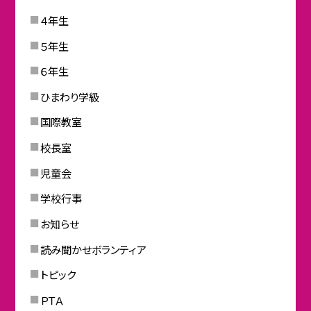
４年生
５年生
６年生
ひまわり学級
国際教室
校長室
児童会
学校行事
お知らせ
読み聞かせボランティア
トピック
ＰＴＡ