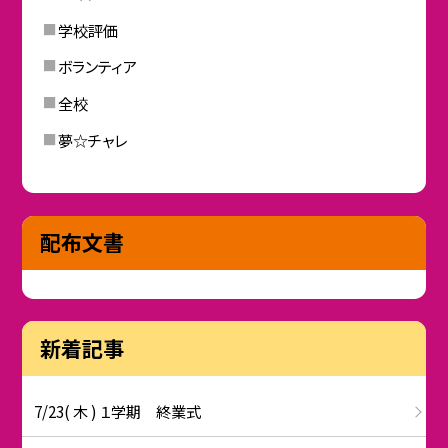
学校評価
ボランティア
全校
夢☆チャレ
配布文書
新着記事
7/23( 木 ) １学期 終業式