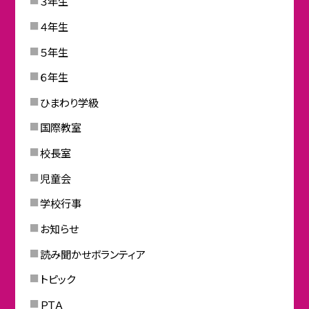
３年生
４年生
５年生
６年生
ひまわり学級
国際教室
校長室
児童会
学校行事
お知らせ
読み聞かせボランティア
トピック
ＰＴＡ