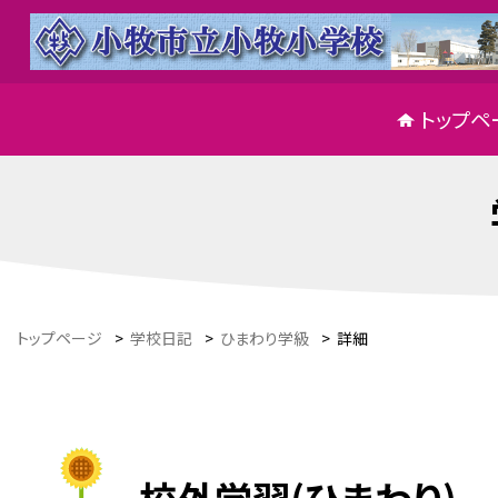
トップペ
トップページ
>
学校日記
>
ひまわり学級
>
詳細