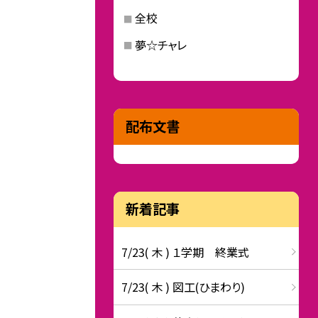
全校
夢☆チャレ
配布文書
新着記事
7/23( 木 ) １学期 終業式
7/23( 木 ) 図工(ひまわり)