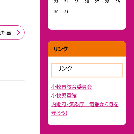
23
24
25
26
27
28
29
30
31
の記事
リンク
リンク
小牧市教育委員会
小牧児童館
内閣府・気象庁 竜巻から身を
守ろう！