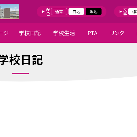
配色
文字
通常
白地
黒地
標
ージ
学校日記
学校生活
PTA
リンク
学校日記