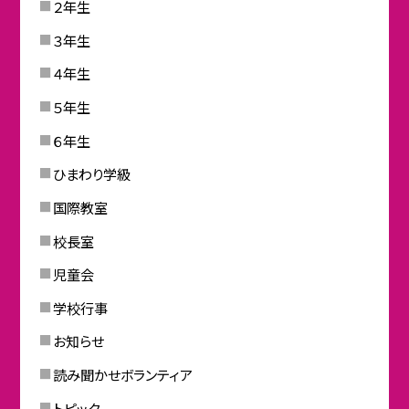
２年生
３年生
４年生
５年生
６年生
ひまわり学級
国際教室
校長室
児童会
学校行事
お知らせ
読み聞かせボランティア
トピック