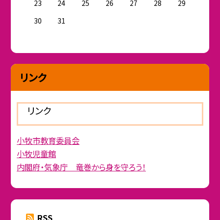
23
24
25
26
27
28
29
30
31
リンク
リンク
小牧市教育委員会
小牧児童館
内閣府・気象庁 竜巻から身を守ろう！
RSS