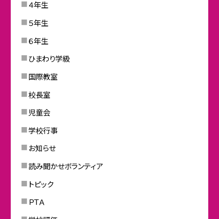
４年生
５年生
６年生
ひまわり学級
国際教室
校長室
児童会
学校行事
お知らせ
読み聞かせボランティア
トピック
ＰＴＡ