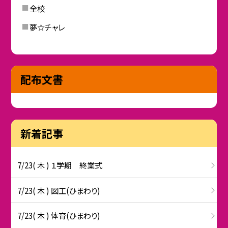
全校
夢☆チャレ
配布文書
新着記事
7/23( 木 ) １学期 終業式
7/23( 木 ) 図工(ひまわり)
7/23( 木 ) 体育(ひまわり)