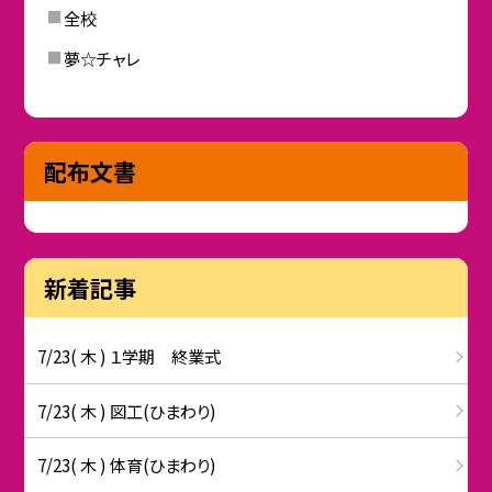
全校
夢☆チャレ
配布文書
新着記事
7/23( 木 ) １学期 終業式
7/23( 木 ) 図工(ひまわり)
7/23( 木 ) 体育(ひまわり)