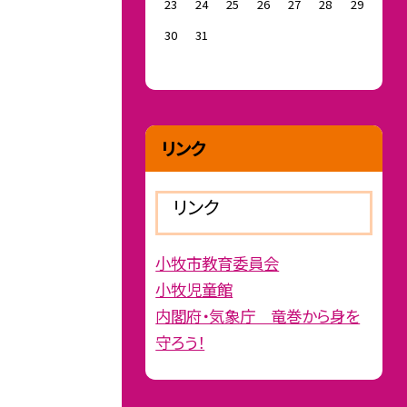
23
24
25
26
27
28
29
30
31
リンク
リンク
小牧市教育委員会
小牧児童館
内閣府・気象庁 竜巻から身を
守ろう！