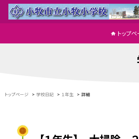
トップペ
トップページ
>
学校日記
>
１年生
>
詳細