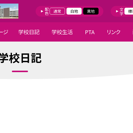
配色
文字
通常
白地
黒地
標
ージ
学校日記
学校生活
PTA
リンク
学校日記