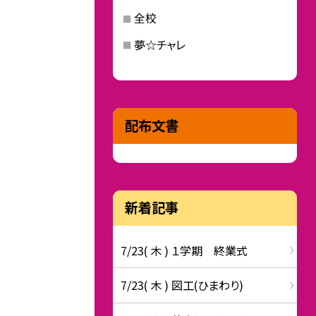
全校
夢☆チャレ
配布文書
新着記事
7/23( 木 ) １学期 終業式
7/23( 木 ) 図工(ひまわり)